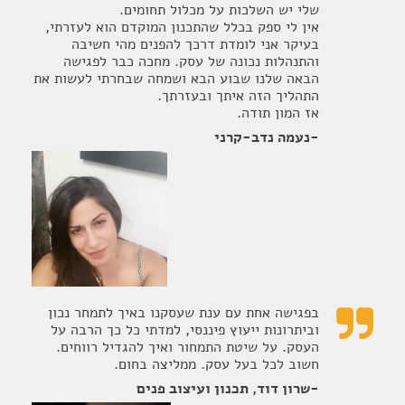
שלי יש השלכות על מכלול תחומים.
אין לי ספק בכלל שהתכנון המוקדם הוא לעזרתי,
בעיקר אני לומדת דרכך להפנים מהי חשיבה
והתנהלות נכונה של עסק. מחכה כבר לפגישה
הבאה שלנו שבוע הבא ושמחה שבחרתי לעשות את
התהליך הזה איתך ובעזרתך.
אז המון תודה.
-נעמה נדב-קרני
בפגישה אחת עם ענת שעסקנו באיך לתמחר נכון

וביתרונות ייעוץ פיננסי, למדתי כל כך הרבה על
העסק. על שיטת התמחור ואיך להגדיל רווחים.
חשוב לכל בעל עסק. ממליצה בחום.
-שרון דוד, תכנון ועיצוב פנים