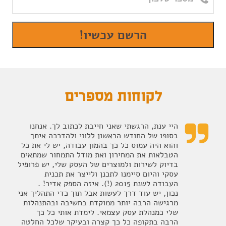
לקוחות מספרים
היי ענת, הרגשתי שאני חייבת לכתוב לך. אנחנו

בסופו של החודש הראשון ללווי ולהדרכה איתך
והוא היה עמוס כל כך בהמון עבודה, יש לי את כל
הטבלאות את המחירון ואת מודל התמחור שמתאים
בדיוק לשירות ולמוצרים של העסק שלי, יש פרופיל
עסקי והיום סיימנו לתכנן ולייצר את תכנית
העבודה לשנת 2015 (!). איזה הספק אדיר! .
נכון, יש עוד דרך לעשות אבל תוך כדי התהליך אני
מרגישה הרבה יותר ממוקדת בחשיבה ובהתנהלות
שלי כמנהלת עסק עצמאי. לימדת אותי כל כך
הרבה בתקופה כל כך קצרה ובעיקר שלכל החלטה