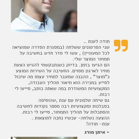
תודה לענת ..

שני הסרטונים ששלחה (במסגרת הסדרה שמוציאה
לכל המעוניין) , עשו לי סדר חדש בחשיבה על
תמחור המוצר שלי.
הם הגיעו בזמן. בדיוק כשנתבקשתי להגיש הצעת
מחיר לארגון מסוים. החשיבה על השירות המוצע
כ"מוצר" , ההבנה שמעבר למחיר עצמו מה שיכול
לסייע במכירה הוא תיאור תהליך העבודה,
המקצועיות המשודרת במה שאתה כותב, סייעו לי
רבות.
גם שיחה טלפונית עם ענת ,שהוסיפה
בסבלנות ומקצועיות רבה מספר נקודות לחשיבה
והסתכלות על תהליך התמחור, סייעו לי רבות.
ההצעה נשלחה- עכשיו נחכה לתוצאות .
ענת- תודה!
- איתן מורג