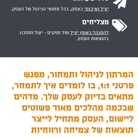

יעיל ואיכותי
בעסק, בכל תחומי הניהול של העסק.

מצליחים
להתנהל באופן יעיל
מול ספקים - יעול וחסכון
בהוצאות העסק.
המרתון לניהול ותמחור, מפגש
פרטני 1:1, בו לומדים איך לתמחר,
מתאים בדיוק לעסק שלך.
מדהים
שבכמה מהלכים מאוד פשוטים
ליישום, העסק מתחיל לייצר
תוצאות של צמיחה ורווחיות