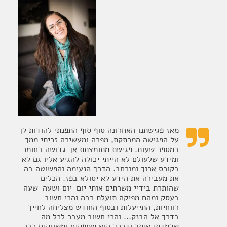
מאז פגישתנו האחרונה סוף סוף התפנתי להודות לך

על הפגישה המרתקת, מפרה ומעשירה זכיתי ממך
במספר שעות. פגישת מתומצתת אך גדושה בחומר
ומידע שלעולם לא הייתי יכולה להגיע אליו גם לא
בקורס ארוך ומורחב. הדרך הנעימה והפשוטה בה
את מעבירה את הידע לא יסולא בפז. הכלים
שהותרת בידיי משרתים אותי יום-יום ושעה-שעה
בעסק ומהם מפיקה תועלת רבה והכי חשוב
רווחיות, התייעלות ובסוף החודש מצליחה לחייך
בדרך אל הבנק... והכי חשוב מעבר לכל מה
שלמדתי איתך ודרכך הוא שספקים ומשווקים כבר