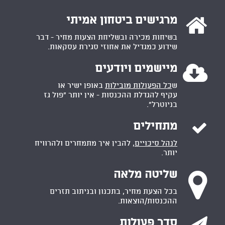

מרגישים ביטחון אמיתי
בשיחות מכירה ובשליחת הצעות מחיר - דבר
שידוע כמגדיל את אחוזי סגירת עסקאות.

מיישמים ויודעים
ש
כל הפעולות מובילות
באופן ישיר או
עקיף להגדלת ההכנסות - אין יותר "פול גז
בניוטרל".

מתחילים
לנהל סיכויים,
להבין איך מתמחרים ולהרוויח
יותר.

שליטה מלאה
בכל הצעת מחיר, בתכנון ובניתוב תזרים
ההכנסות/הוצאות.
סדר פעולות