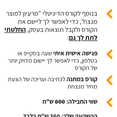
בנוסף לקורס הדיגיטלי "מרעיון למוצר

מנצח", כדי לאפשר לך ליישם את
הקורס ולקבל תוצאות בעסק,
החלטתי
לתת לך גם
:
פגישה אישית איתי
שעה בסקייפ או

בטלפון, כדי לאפשר לך יישום מדויק יותר
של הקורס
קורס במתנה
לכתיבה ועריכה של הצעת

מחיר מנצחת
שווי החבילה:
800
ש"ח

ההשקעה שלך: 360 ש"ח בלבד