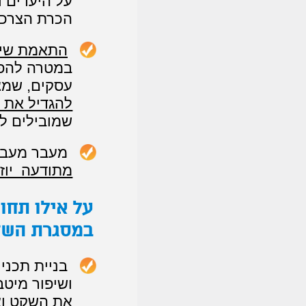
על היעדים ו
הכרת הצרכי
התאמת שיטו
במטרה להפו
עסקים, שמצ
להגדיל את 
שמובילים ל
מעבר מעבו
מתודעה יוזמ
על אילו תחומ
במסגרת השד
בניית תכניו
ושיפור מיטב
את
השקט וא