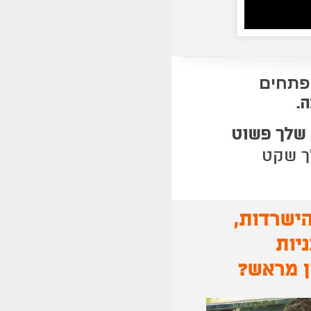
פתחים
ה.
 שלך פשוט
ך שקט
ישרדות,
יות
ן מראש
?