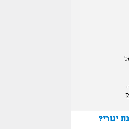
ל
י
ק
ת יגורי?