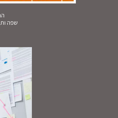
הת
שפה ותר