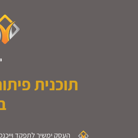
.
י
תוכנית פיתו
ב
העסק ימשיך לתפקד וייכנ